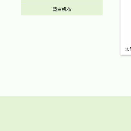
藍白帆布
太