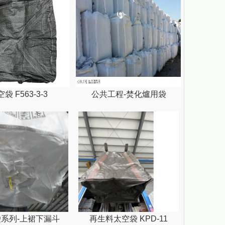
袋 F563-3-3
公共工程-焚化爐用袋
系列-上裙下漏斗
再生料太空袋 KPD-11